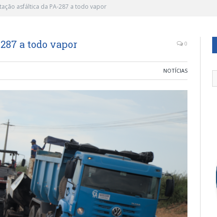
ação asfáltica da PA-287 a todo vapor
287 a todo vapor
0
NOTÍCIAS