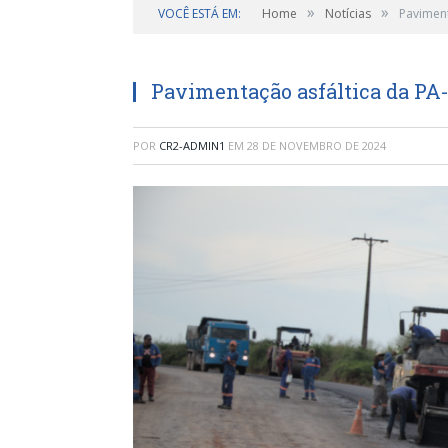
»
»
VOCÊ ESTÁ EM:
Home
Notícias
Paviment
Pavimentação asfáltica da PA-
POR
CR2-ADMIN1
EM
28 DE NOVEMBRO DE 2024