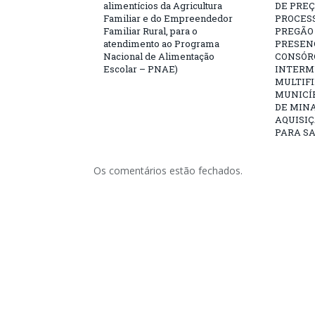
alimentícios da Agricultura
DE PREÇ
Familiar e do Empreendedor
PROCESS
Familiar Rural, para o
PREGÃO 
atendimento ao Programa
PRESENC
Nacional de Alimentação
CONSÓR
Escolar – PNAE)
INTERM
MULTIFI
MUNICÍ
DE MINA
AQUISIÇ
PARA SA
Os comentários estão fechados.