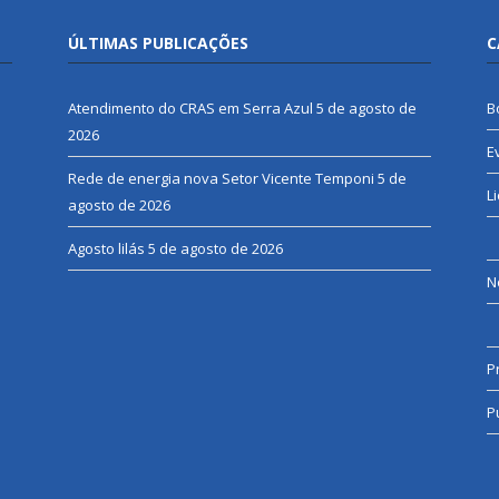
ÚLTIMAS PUBLICAÇÕES
C
Atendimento do CRAS em Serra Azul
5 de agosto de
B
2026
E
Rede de energia nova Setor Vicente Temponi
5 de
L
agosto de 2026
Agosto lilás
5 de agosto de 2026
N
P
P