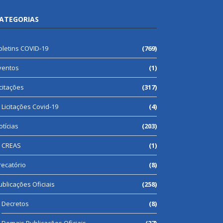
ATEGORIAS
oletins COVID-19
(769)
ventos
(1)
icitações
(317)
Licitações Covid-19
(4)
otícias
(203)
CREAS
(1)
recatório
(8)
ublicações Oficiais
(258)
Decretos
(8)