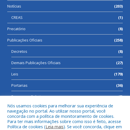
Notícias
(203)
CREAS
(1)
Precatório
(8)
Publicações Oficiais
(258)
Decretos
(8)
Demais Publicações Oficiais
(27)
Leis
(179)
Portarias
(36)
Processos Seletivos
(7)
Nós usamos cookies para melhorar sua experiência de
navegação no portal. Ao utilizar nosso portal, você
concorda com a política de monitoramento de cookies.
Para ter mais informações sobre como isso é feito, acesse
Todos os direitos reservados a Prefeitura Municipal de Cumaru
Política de cookies (
Leia mais
). Se você concorda, clique em
do Norte.