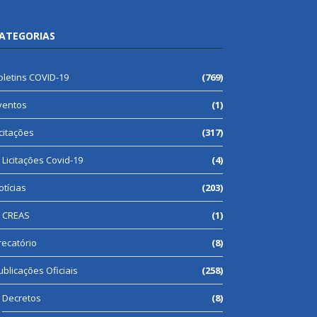
ATEGORIAS
oletins COVID-19
(769)
ventos
(1)
icitações
(317)
Licitações Covid-19
(4)
otícias
(203)
CREAS
(1)
recatório
(8)
ublicações Oficiais
(258)
Decretos
(8)