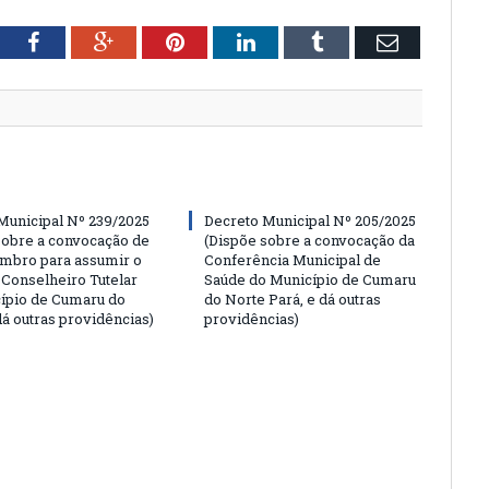
tter
Facebook
Google+
Pinterest
LinkedIn
Tumblr
Email
Municipal Nº 239/2025
Decreto Municipal Nº 205/2025
sobre a convocação de
(Dispõe sobre a convocação da
mbro para assumir o
Conferência Municipal de
 Conselheiro Tutelar
Saúde do Município de Cumaru
ípio de Cumaru do
do Norte Pará, e dá outras
dá outras providências)
providências)