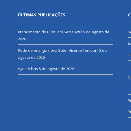
ÚLTIMAS PUBLICAÇÕES
C
Atendimento do CRAS em Serra Azul
5 de agosto de
B
2026
E
Rede de energia nova Setor Vicente Temponi
5 de
L
agosto de 2026
Agosto lilás
5 de agosto de 2026
N
P
P