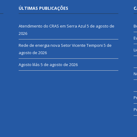
ÚLTIMAS PUBLICAÇÕES
C
Atendimento do CRAS em Serra Azul
5 de agosto de
B
2026
E
Rede de energia nova Setor Vicente Temponi
5 de
L
agosto de 2026
Agosto lilás
5 de agosto de 2026
N
P
P