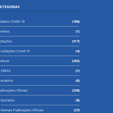
ATEGORIAS
oletins COVID-19
(769)
ventos
(1)
icitações
(317)
Licitações Covid-19
(4)
otícias
(203)
CREAS
(1)
recatório
(8)
ublicações Oficiais
(258)
Decretos
(8)
Demais Publicações Oficiais
(27)