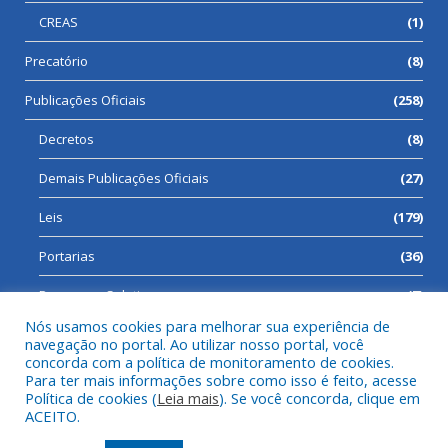
CREAS
(1)
Precatório
(8)
Publicações Oficiais
(258)
Decretos
(8)
Demais Publicações Oficiais
(27)
Leis
(179)
Portarias
(36)
Processos Seletivos
(7)
Nós usamos cookies para melhorar sua experiência de
navegação no portal. Ao utilizar nosso portal, você
concorda com a política de monitoramento de cookies.
Para ter mais informações sobre como isso é feito, acesse
Todos os direitos reservados a Prefeitura Municipal de Cumaru
Política de cookies (
Leia mais
). Se você concorda, clique em
do Norte.
ACEITO.