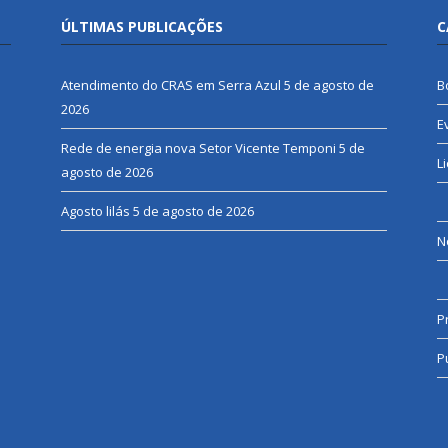
ÚLTIMAS PUBLICAÇÕES
C
Atendimento do CRAS em Serra Azul
5 de agosto de
B
2026
E
Rede de energia nova Setor Vicente Temponi
5 de
L
agosto de 2026
Agosto lilás
5 de agosto de 2026
N
P
P