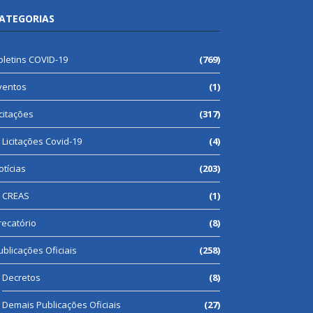
ATEGORIAS
oletins COVID-19
(769)
ventos
(1)
icitações
(317)
Licitações Covid-19
(4)
otícias
(203)
CREAS
(1)
recatório
(8)
ublicações Oficiais
(258)
Decretos
(8)
Demais Publicações Oficiais
(27)