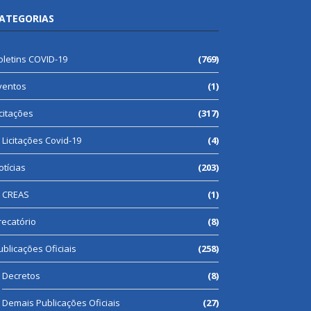
ATEGORIAS
oletins COVID-19
(769)
ventos
(1)
icitações
(317)
Licitações Covid-19
(4)
otícias
(203)
CREAS
(1)
recatório
(8)
ublicações Oficiais
(258)
Decretos
(8)
Demais Publicações Oficiais
(27)