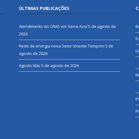
ÚLTIMAS PUBLICAÇÕES
C
Atendimento do CRAS em Serra Azul
5 de agosto de
B
2026
E
Rede de energia nova Setor Vicente Temponi
5 de
L
agosto de 2026
Agosto lilás
5 de agosto de 2026
N
P
P