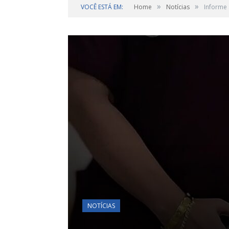
»
»
VOCÊ ESTÁ EM:
Home
Notícias
Informe 
NOTÍCIAS