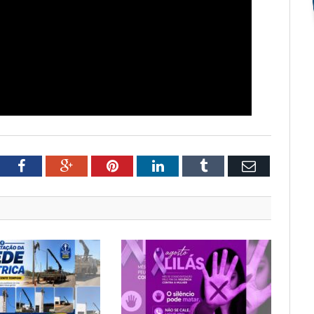
tter
Facebook
Google+
Pinterest
LinkedIn
Tumblr
Email