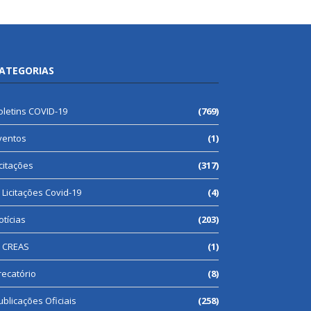
ATEGORIAS
oletins COVID-19
(769)
ventos
(1)
icitações
(317)
Licitações Covid-19
(4)
otícias
(203)
CREAS
(1)
recatório
(8)
ublicações Oficiais
(258)