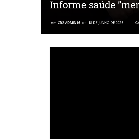
Informe saúde ”men
por
CR2-ADMIN16
em
18 DE JUNHO DE 2026