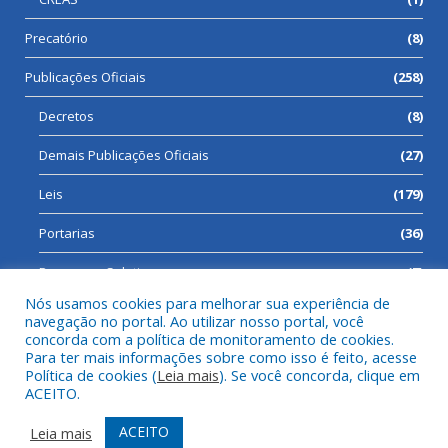
Precatório
(8)
Publicações Oficiais
(258)
Decretos
(8)
Demais Publicações Oficiais
(27)
Leis
(179)
Portarias
(36)
Processos Seletivos
(7)
Nós usamos cookies para melhorar sua experiência de
navegação no portal. Ao utilizar nosso portal, você
concorda com a política de monitoramento de cookies.
Para ter mais informações sobre como isso é feito, acesse
Todos os direitos reservados a Prefeitura Municipal de Cumaru
Política de cookies (
Leia mais
). Se você concorda, clique em
do Norte.
ACEITO.
Mapa do Site
Acessar Área Administrativa
ACEITO
Leia mais