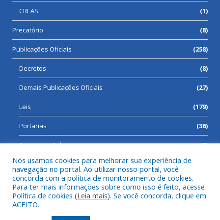
CREAS
(1)
Precatório
(8)
Publicações Oficiais
(258)
Decretos
(8)
Demais Publicações Oficiais
(27)
Leis
(179)
Portarias
(36)
Processos Seletivos
(7)
Nós usamos cookies para melhorar sua experiência de
navegação no portal. Ao utilizar nosso portal, você
concorda com a política de monitoramento de cookies.
Para ter mais informações sobre como isso é feito, acesse
Todos os direitos reservados a Prefeitura Municipal de Cumaru
Política de cookies (
Leia mais
). Se você concorda, clique em
do Norte.
ACEITO.