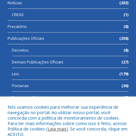
Notícias
(203)
CREAS
(1)
Precatório
(8)
Publicações Oficiais
(258)
Decretos
(8)
Demais Publicações Oficiais
(27)
Leis
(179)
Portarias
(36)
Processos Seletivos
(7)
Nós usamos cookies para melhorar sua experiência de
navegação no portal. Ao utilizar nosso portal, você
concorda com a política de monitoramento de cookies.
Para ter mais informações sobre como isso é feito, acesse
Todos os direitos reservados a Prefeitura Municipal de Cumaru
Política de cookies (
Leia mais
). Se você concorda, clique em
do Norte.
ACEITO.