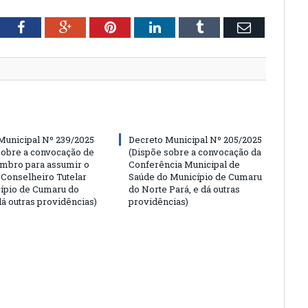
tter
Facebook
Google+
Pinterest
LinkedIn
Tumblr
Email
Municipal Nº 239/2025
Decreto Municipal Nº 205/2025
sobre a convocação de
(Dispõe sobre a convocação da
mbro para assumir o
Conferência Municipal de
 Conselheiro Tutelar
Saúde do Município de Cumaru
ípio de Cumaru do
do Norte Pará, e dá outras
dá outras providências)
providências)