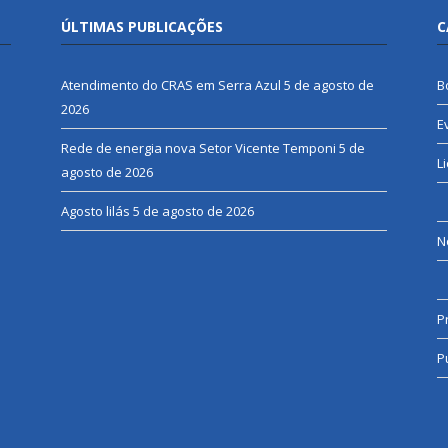
ÚLTIMAS PUBLICAÇÕES
C
Atendimento do CRAS em Serra Azul
5 de agosto de
B
2026
E
Rede de energia nova Setor Vicente Temponi
5 de
L
agosto de 2026
Agosto lilás
5 de agosto de 2026
N
P
P