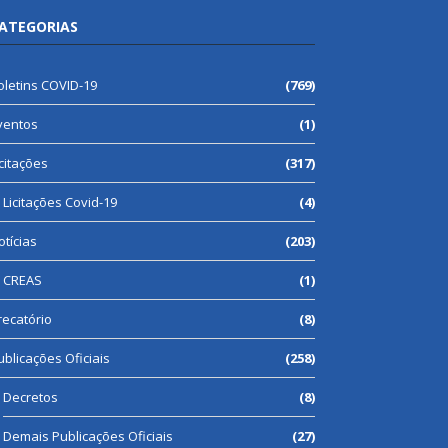
ATEGORIAS
oletins COVID-19
(769)
ventos
(1)
icitações
(317)
Licitações Covid-19
(4)
otícias
(203)
CREAS
(1)
recatório
(8)
ublicações Oficiais
(258)
Decretos
(8)
Demais Publicações Oficiais
(27)