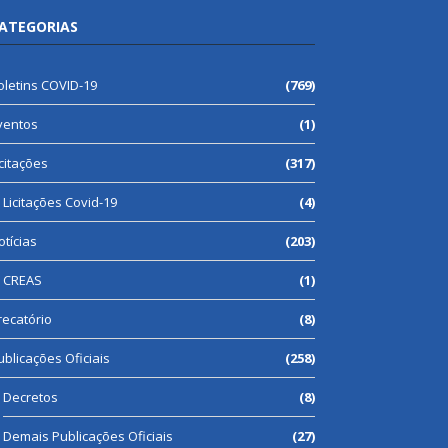
ATEGORIAS
oletins COVID-19
(769)
ventos
(1)
icitações
(317)
Licitações Covid-19
(4)
otícias
(203)
CREAS
(1)
recatório
(8)
ublicações Oficiais
(258)
Decretos
(8)
Demais Publicações Oficiais
(27)