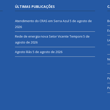
ÚLTIMAS PUBLICAÇÕES
C
Atendimento do CRAS em Serra Azul
5 de agosto de
B
2026
E
Rede de energia nova Setor Vicente Temponi
5 de
L
agosto de 2026
Agosto lilás
5 de agosto de 2026
N
P
P