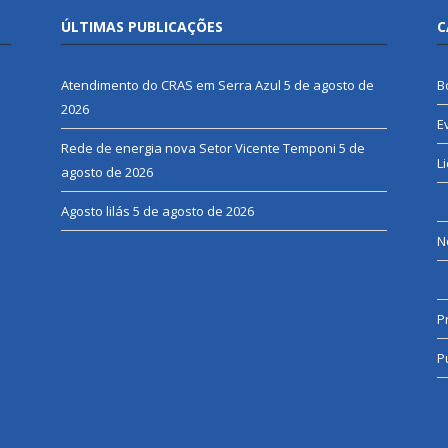
ÚLTIMAS PUBLICAÇÕES
C
Atendimento do CRAS em Serra Azul
5 de agosto de
B
2026
E
Rede de energia nova Setor Vicente Temponi
5 de
L
agosto de 2026
Agosto lilás
5 de agosto de 2026
N
P
P