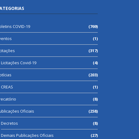
ATEGORIAS
oletins COVID-19
(769)
ventos
(1)
icitações
(317)
Licitações Covid-19
(4)
otícias
(203)
CREAS
(1)
recatório
(8)
ublicações Oficiais
(258)
Decretos
(8)
Demais Publicações Oficiais
(27)