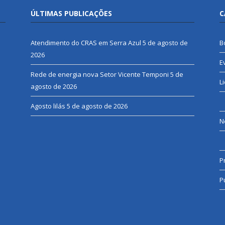
ÚLTIMAS PUBLICAÇÕES
C
Atendimento do CRAS em Serra Azul
5 de agosto de
B
2026
E
Rede de energia nova Setor Vicente Temponi
5 de
L
agosto de 2026
Agosto lilás
5 de agosto de 2026
N
P
P