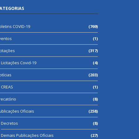
ATEGORIAS
oletins COVID-19
(769)
ventos
(1)
icitações
(317)
Licitações Covid-19
(4)
otícias
(203)
CREAS
(1)
recatório
(8)
ublicações Oficiais
(258)
Decretos
(8)
Demais Publicações Oficiais
(27)