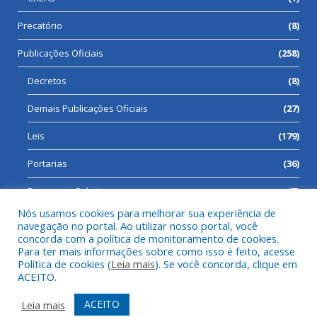
Precatório
(8)
Publicações Oficiais
(258)
Decretos
(8)
Demais Publicações Oficiais
(27)
Leis
(179)
Portarias
(36)
Processos Seletivos
(7)
Nós usamos cookies para melhorar sua experiência de
navegação no portal. Ao utilizar nosso portal, você
concorda com a política de monitoramento de cookies.
Para ter mais informações sobre como isso é feito, acesse
Todos os direitos reservados a Prefeitura Municipal de Cumaru
Política de cookies (
Leia mais
). Se você concorda, clique em
do Norte.
ACEITO.
Mapa do Site
Acessar Área Administrativa
ACEITO
Leia mais
Acessar Webmail