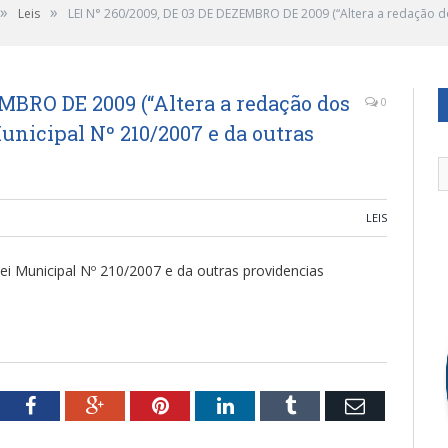
»
»
Leis
LEI N° 260/2009, DE 03 DE DEZEMBRO DE 2009 (“Altera a redação dos i
EMBRO DE 2009 (“Altera a redação dos
0
 Municipal Nº 210/2007 e da outras
LEIS
a lei Municipal Nº 210/2007 e da outras providencias
tter
Facebook
Google+
Pinterest
LinkedIn
Tumblr
Email