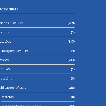
ATEGORIAS
oletins COVID-19
(769)
ventos
(1)
icitações
(317)
Licitações Covid-19
(4)
otícias
(203)
CREAS
(1)
recatório
(8)
ublicações Oficiais
(258)
Decretos
(8)