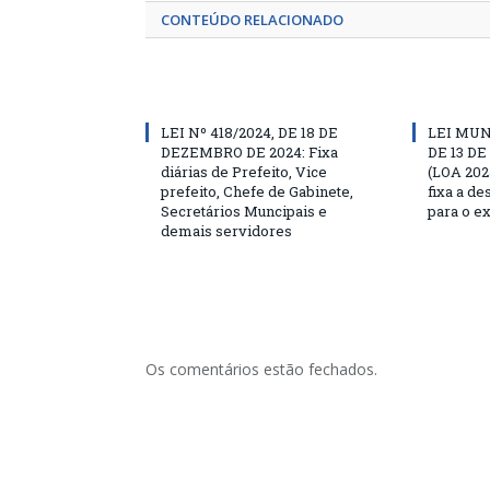
CONTEÚDO RELACIONADO
LEI Nº 418/2024, DE 18 DE
LEI MUN
DEZEMBRO DE 2024: Fixa
DE 13 D
diárias de Prefeito, Vice
(LOA 202
prefeito, Chefe de Gabinete,
fixa a d
Secretários Muncipais e
para o ex
demais servidores
Os comentários estão fechados.