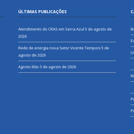
ÚLTIMAS PUBLICAÇÕES
C
Atendimento do CRAS em Serra Azul
5 de agosto de
B
2026
E
Rede de energia nova Setor Vicente Temponi
5 de
L
agosto de 2026
Agosto lilás
5 de agosto de 2026
N
P
P