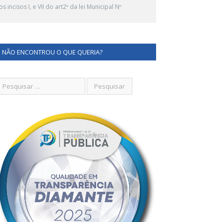
ncisos I, e VII do art2º da lei Municipal Nº
NÃO ENCONTROU O QUE QUERIA?