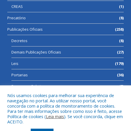
CREAS
(1)
Precatório
(8)
Publicações Oficiais
(258)
Decretos
(8)
Demais Publicações Oficiais
(27)
Leis
(179)
Portarias
(36)
Processos Seletivos
(7)
Nós usamos cookies para melhorar sua experiência de
navegação no portal. Ao utilizar nosso portal, você
concorda com a política de monitoramento de cookies.
Para ter mais informações sobre como isso é feito, acesse
Todos os direitos reservados a Prefeitura Municipal de Cumaru
Política de cookies (
Leia mais
). Se você concorda, clique em
do Norte.
ACEITO.