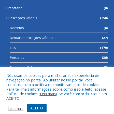
Precatório
(8)
Publicações Oficiais
(258)
Decretos
(8)
Demais Publicações Oficiais
(27)
Leis
(179)
Portarias
(36)
Processos Seletivos
(7)
Nós usamos cookies para melhorar sua experiência de
navegação no portal. Ao utilizar nosso portal, você
concorda com a política de monitoramento de cookies.
Para ter mais informações sobre como isso é feito, acesse
Todos os direitos reservados a Prefeitura Municipal de Cumaru
Política de cookies (
Leia mais
). Se você concorda, clique em
do Norte.
ACEITO.
Mapa do Site
Acessar Área Administrativa
ACEITO
Leia mais
Acessar Webmail