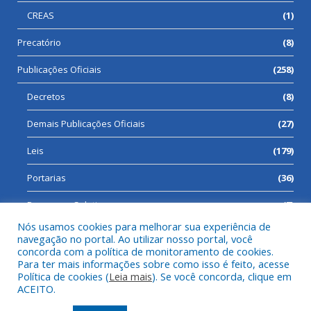
CREAS
(1)
Precatório
(8)
Publicações Oficiais
(258)
Decretos
(8)
Demais Publicações Oficiais
(27)
Leis
(179)
Portarias
(36)
Processos Seletivos
(7)
Nós usamos cookies para melhorar sua experiência de
navegação no portal. Ao utilizar nosso portal, você
concorda com a política de monitoramento de cookies.
Para ter mais informações sobre como isso é feito, acesse
Todos os direitos reservados a Prefeitura Municipal de Cumaru
Política de cookies (
Leia mais
). Se você concorda, clique em
do Norte.
ACEITO.