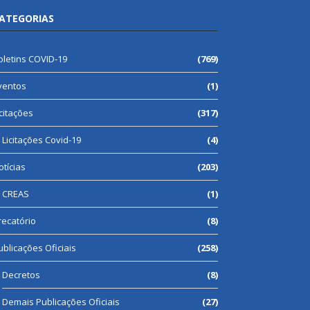
ATEGORIAS
oletins COVID-19
(769)
ventos
(1)
icitações
(317)
Licitações Covid-19
(4)
otícias
(203)
CREAS
(1)
recatório
(8)
ublicações Oficiais
(258)
Decretos
(8)
Demais Publicações Oficiais
(27)