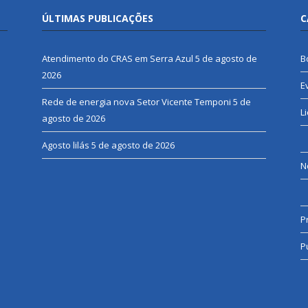
ÚLTIMAS PUBLICAÇÕES
C
Atendimento do CRAS em Serra Azul
5 de agosto de
B
2026
E
Rede de energia nova Setor Vicente Temponi
5 de
L
agosto de 2026
Agosto lilás
5 de agosto de 2026
N
P
P