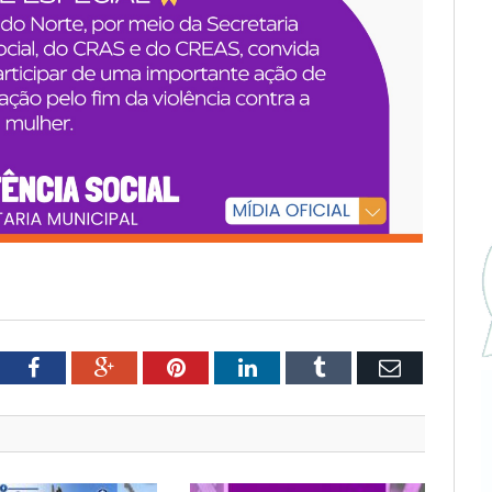
tter
Facebook
Google+
Pinterest
LinkedIn
Tumblr
Email