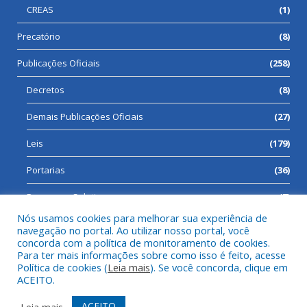
CREAS
(1)
Precatório
(8)
Publicações Oficiais
(258)
Decretos
(8)
Demais Publicações Oficiais
(27)
Leis
(179)
Portarias
(36)
Processos Seletivos
(7)
Nós usamos cookies para melhorar sua experiência de
navegação no portal. Ao utilizar nosso portal, você
concorda com a política de monitoramento de cookies.
Para ter mais informações sobre como isso é feito, acesse
Todos os direitos reservados a Prefeitura Municipal de Cumaru
Política de cookies (
Leia mais
). Se você concorda, clique em
do Norte.
ACEITO.
Mapa do Site
Acessar Área Administrativa
ACEITO
Leia mais