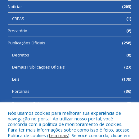
Notícias
(203)
CREAS
(1)
Precatório
(8)
Publicações Oficiais
(258)
Decretos
(8)
Demais Publicações Oficiais
(27)
Leis
(179)
Portarias
(36)
Processos Seletivos
(7)
Nós usamos cookies para melhorar sua experiência de
navegação no portal. Ao utilizar nosso portal, você
concorda com a política de monitoramento de cookies.
Para ter mais informações sobre como isso é feito, acesse
Todos os direitos reservados a Prefeitura Municipal de Cumaru
Política de cookies (
Leia mais
). Se você concorda, clique em
do Norte.