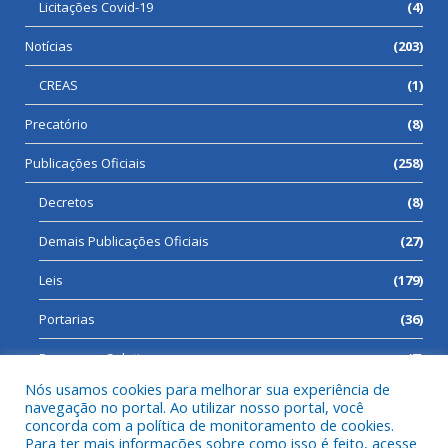
Licitações Covid-19
(4)
Notícias
(203)
CREAS
(1)
Precatório
(8)
Publicações Oficiais
(258)
Decretos
(8)
Demais Publicações Oficiais
(27)
Leis
(179)
Portarias
(36)
Processos Seletivos
(7)
Nós usamos cookies para melhorar sua experiência de
navegação no portal. Ao utilizar nosso portal, você
concorda com a política de monitoramento de cookies.
Para ter mais informações sobre como isso é feito, acesse