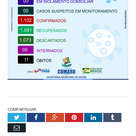
COMPARTILHAR:
Twitter
Facebook
Google+
Pinterest
LinkedIn
Tumblr
Email