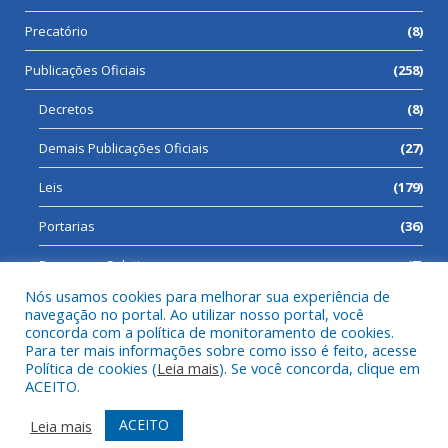
Precatório
(8)
Publicações Oficiais
(258)
Decretos
(8)
Demais Publicações Oficiais
(27)
Leis
(179)
Portarias
(36)
Processos Seletivos
(7)
Nós usamos cookies para melhorar sua experiência de
navegação no portal. Ao utilizar nosso portal, você
concorda com a política de monitoramento de cookies.
Para ter mais informações sobre como isso é feito, acesse
Todos os direitos reservados a Prefeitura Municipal de Cumaru
Política de cookies (
Leia mais
). Se você concorda, clique em
do Norte.
ACEITO.
Mapa do Site
Acessar Área Administrativa
ACEITO
Leia mais
Acessar Webmail