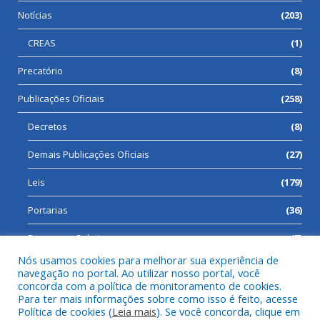
Notícias
(203)
CREAS
(1)
Precatório
(8)
Publicações Oficiais
(258)
Decretos
(8)
Demais Publicações Oficiais
(27)
Leis
(179)
Portarias
(36)
Processos Seletivos
(7)
Nós usamos cookies para melhorar sua experiência de
navegação no portal. Ao utilizar nosso portal, você
concorda com a política de monitoramento de cookies.
Para ter mais informações sobre como isso é feito, acesse
Todos os direitos reservados a Prefeitura Municipal de Cumaru
Política de cookies (
Leia mais
). Se você concorda, clique em
do Norte.