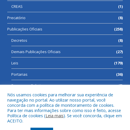
CREAS
(1)
Precatório
(8)
Publicações Oficiais
(258)
Decretos
(8)
Demais Publicações Oficiais
(27)
Leis
(179)
Portarias
(36)
Processos Seletivos
(7)
Nós usamos cookies para melhorar sua experiência de
navegação no portal. Ao utilizar nosso portal, você
concorda com a política de monitoramento de cookies.
Para ter mais informações sobre como isso é feito, acesse
Todos os direitos reservados a Prefeitura Municipal de Cumaru
Política de cookies (
Leia mais
). Se você concorda, clique em
do Norte.
ACEITO.