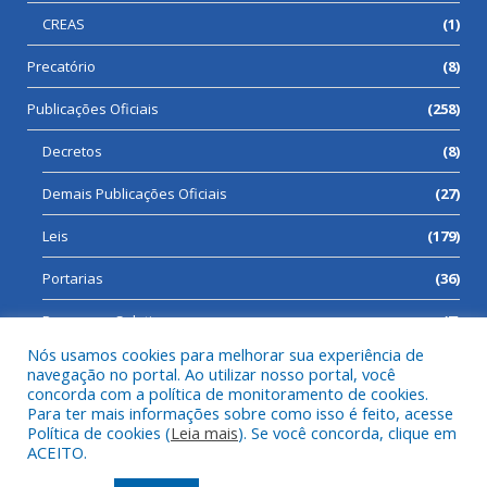
CREAS
(1)
Precatório
(8)
Publicações Oficiais
(258)
Decretos
(8)
Demais Publicações Oficiais
(27)
Leis
(179)
Portarias
(36)
Processos Seletivos
(7)
Nós usamos cookies para melhorar sua experiência de
navegação no portal. Ao utilizar nosso portal, você
concorda com a política de monitoramento de cookies.
Para ter mais informações sobre como isso é feito, acesse
Todos os direitos reservados a Prefeitura Municipal de Cumaru
Política de cookies (
Leia mais
). Se você concorda, clique em
do Norte.
ACEITO.