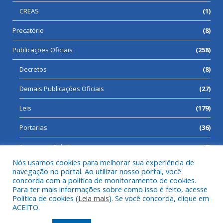
CREAS
(1)
Precatório
(8)
Publicações Oficiais
(258)
Decretos
(8)
Demais Publicações Oficiais
(27)
Leis
(179)
Portarias
(36)
Processos Seletivos
(7)
Nós usamos cookies para melhorar sua experiência de
navegação no portal. Ao utilizar nosso portal, você
concorda com a política de monitoramento de cookies.
Para ter mais informações sobre como isso é feito, acesse
Todos os direitos reservados a Prefeitura Municipal de Cumaru
Política de cookies (
Leia mais
). Se você concorda, clique em
do Norte.
ACEITO.