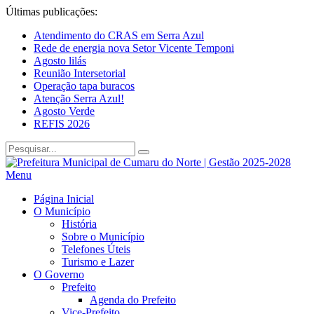
Últimas publicações:
Atendimento do CRAS em Serra Azul
Rede de energia nova Setor Vicente Temponi
Agosto lilás
Reunião Intersetorial
Operação tapa buracos
Atenção Serra Azul!
Agosto Verde
REFIS 2026
Menu
Página Inicial
O Município
História
Sobre o Município
Telefones Úteis
Turismo e Lazer
O Governo
Prefeito
Agenda do Prefeito
Vice-Prefeito