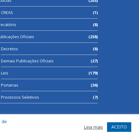
otícias
(203)
CREAS
(1)
recatório
(8)
ublicações Oficiais
(258)
Decretos
(8)
Demais Publicações Oficiais
(27)
Leis
(179)
Portarias
(36)
Processos Seletivos
(7)
a de
te
Acessar Área Administrativa
Acessar Webmail
ACEITO
Leia mais