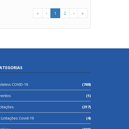
«
‹
1
2
›
»
ATEGORIAS
oletins COVID-19
(769)
ventos
(1)
icitações
(317)
Licitações Covid-19
(4)