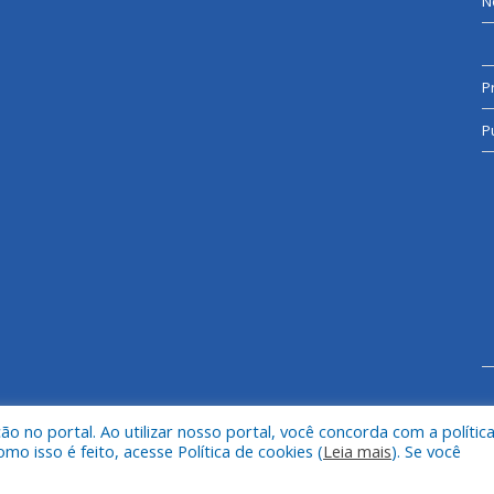
N
P
P
 no portal. Ao utilizar nosso portal, você concorda com a polític
l de Cumaru do Norte.
Mapa do Si
 isso é feito, acesse Política de cookies (
Leia mais
). Se você