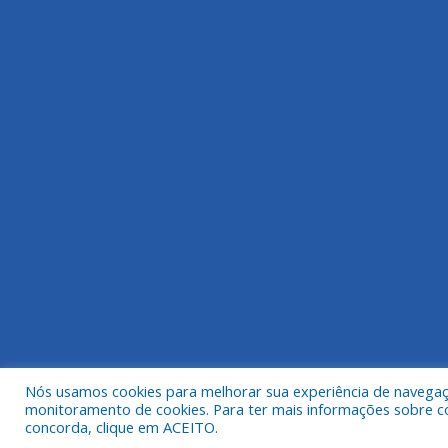
Nós usamos cookies para melhorar sua experiência de navegação
Todos os direitos reservados a Prefeitura Municipa
monitoramento de cookies. Para ter mais informações sobre como
concorda, clique em ACEITO.