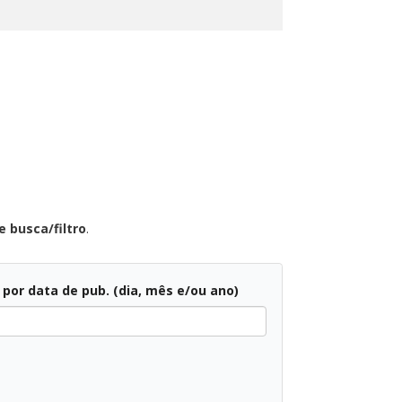
 busca/filtro
.
r por data de pub. (dia, mês e/ou ano)