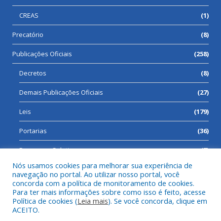
CREAS
(1)
Precatório
(8)
Publicações Oficiais
(258)
Decretos
(8)
Demais Publicações Oficiais
(27)
Leis
(179)
Portarias
(36)
Processos Seletivos
(7)
Nós usamos cookies para melhorar sua experiência de
navegação no portal. Ao utilizar nosso portal, você
concorda com a política de monitoramento de cookies.
Para ter mais informações sobre como isso é feito, acesse
Todos os direitos reservados a Prefeitura Municipal de Cumaru
Política de cookies (
Leia mais
). Se você concorda, clique em
do Norte.
ACEITO.