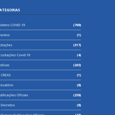
ATEGORIAS
oletins COVID-19
(769)
ventos
(1)
icitações
(317)
Licitações Covid-19
(4)
otícias
(203)
CREAS
(1)
recatório
(8)
ublicações Oficiais
(258)
Decretos
(8)