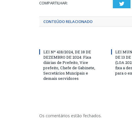
COMPARTILHAR:
Twi
CONTEÚDO RELACIONADO
LEI Nº 418/2024, DE 18 DE
LEI MUN
DEZEMBRO DE 2024: Fixa
DE 13 D
diárias de Prefeito, Vice
(LOA 202
prefeito, Chefe de Gabinete,
fixa a d
Secretários Muncipais e
para o ex
demais servidores
Os comentários estão fechados.