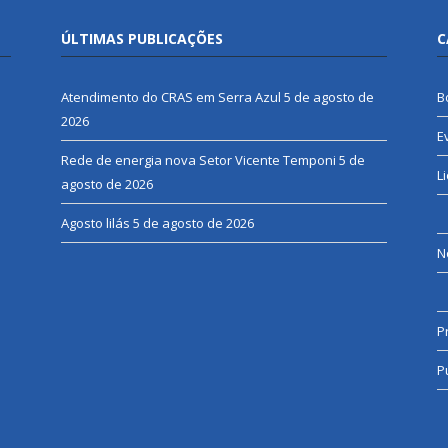
ÚLTIMAS PUBLICAÇÕES
C
Atendimento do CRAS em Serra Azul
5 de agosto de
B
2026
E
Rede de energia nova Setor Vicente Temponi
5 de
L
agosto de 2026
Agosto lilás
5 de agosto de 2026
N
P
P