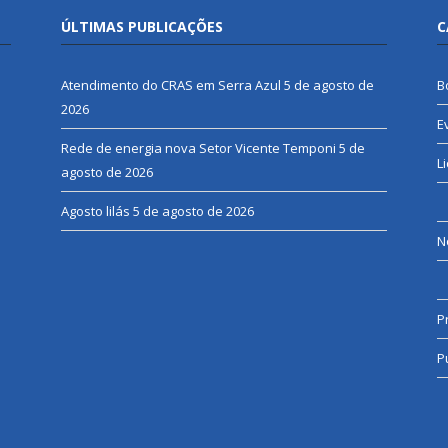
ÚLTIMAS PUBLICAÇÕES
C
Atendimento do CRAS em Serra Azul
5 de agosto de
B
2026
E
Rede de energia nova Setor Vicente Temponi
5 de
L
agosto de 2026
Agosto lilás
5 de agosto de 2026
N
P
P