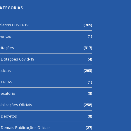
ATEGORIAS
oletins COVID-19
(769)
ventos
(1)
icitações
(317)
Licitações Covid-19
(4)
otícias
(203)
CREAS
(1)
recatório
(8)
ublicações Oficiais
(258)
Decretos
(8)
Demais Publicações Oficiais
(27)