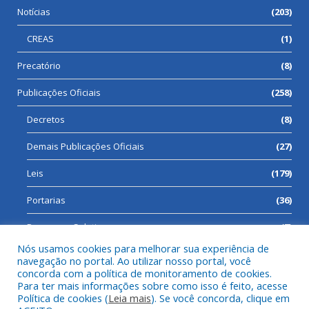
Notícias
(203)
CREAS
(1)
Precatório
(8)
Publicações Oficiais
(258)
Decretos
(8)
Demais Publicações Oficiais
(27)
Leis
(179)
Portarias
(36)
Processos Seletivos
(7)
Nós usamos cookies para melhorar sua experiência de
navegação no portal. Ao utilizar nosso portal, você
concorda com a política de monitoramento de cookies.
Para ter mais informações sobre como isso é feito, acesse
Todos os direitos reservados a Prefeitura Municipal de Cumaru
Política de cookies (
Leia mais
). Se você concorda, clique em
do Norte.