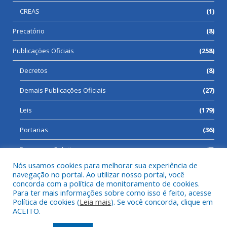
CREAS
(1)
Precatório
(8)
Publicações Oficiais
(258)
Decretos
(8)
Demais Publicações Oficiais
(27)
Leis
(179)
Portarias
(36)
Processos Seletivos
(7)
Nós usamos cookies para melhorar sua experiência de
navegação no portal. Ao utilizar nosso portal, você
concorda com a política de monitoramento de cookies.
Para ter mais informações sobre como isso é feito, acesse
Todos os direitos reservados a Prefeitura Municipal de Cumaru
Política de cookies (
Leia mais
). Se você concorda, clique em
do Norte.
ACEITO.