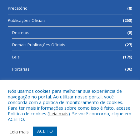
Precatório
(8)
Publicações Oficiais
(258)
Decretos
(8)
Demais Publicações Oficiais
(27)
Leis
(179)
Portarias
(36)
Processos Seletivos
(7)
Nós usamos cookies para melhorar sua experiência de
navegação no portal. Ao utilizar nosso portal, você
concorda com a política de monitoramento de cookies.
Para ter mais informações sobre como isso é feito, acesse
Todos os direitos reservados a Prefeitura Municipal de Cumaru
Política de cookies (
Leia mais
). Se você concorda, clique em
do Norte.
ACEITO.
Mapa do Site
Acessar Área Administrativa
ACEITO
Leia mais
Acessar Webmail