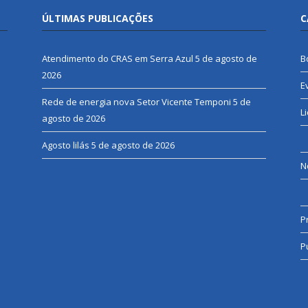
ÚLTIMAS PUBLICAÇÕES
C
Atendimento do CRAS em Serra Azul
5 de agosto de
B
2026
E
Rede de energia nova Setor Vicente Temponi
5 de
L
agosto de 2026
Agosto lilás
5 de agosto de 2026
N
P
P