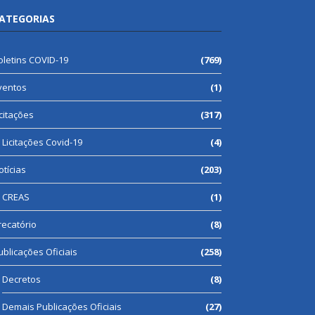
ATEGORIAS
oletins COVID-19
(769)
ventos
(1)
icitações
(317)
Licitações Covid-19
(4)
otícias
(203)
CREAS
(1)
recatório
(8)
ublicações Oficiais
(258)
Decretos
(8)
Demais Publicações Oficiais
(27)