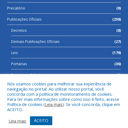
Precatório
(8)
Publicações Oficiais
(258)
Decretos
(8)
Demais Publicações Oficiais
(27)
Leis
(179)
Portarias
(36)
Processos Seletivos
(7)
Nós usamos cookies para melhorar sua experiência de
navegação no portal. Ao utilizar nosso portal, você
concorda com a política de monitoramento de cookies.
Para ter mais informações sobre como isso é feito, acesse
Todos os direitos reservados a Prefeitura Municipal de Cumaru
Política de cookies (
Leia mais
). Se você concorda, clique em
do Norte.
ACEITO.
Mapa do Site
Acessar Área Administrativa
ACEITO
Leia mais
Acessar Webmail