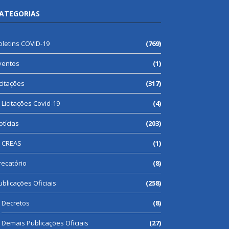
ATEGORIAS
oletins COVID-19
(769)
ventos
(1)
icitações
(317)
Licitações Covid-19
(4)
otícias
(203)
CREAS
(1)
recatório
(8)
ublicações Oficiais
(258)
Decretos
(8)
Demais Publicações Oficiais
(27)