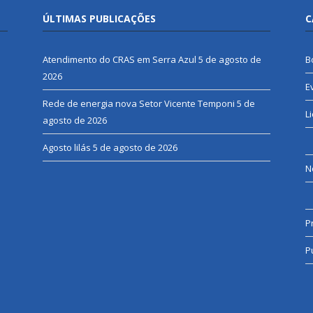
ÚLTIMAS PUBLICAÇÕES
C
Atendimento do CRAS em Serra Azul
5 de agosto de
B
2026
E
Rede de energia nova Setor Vicente Temponi
5 de
L
agosto de 2026
Agosto lilás
5 de agosto de 2026
N
P
P