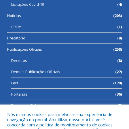
Licitações Covid-19
(4)
Notícias
(203)
CREAS
(1)
Precatório
(8)
Publicações Oficiais
(258)
Decretos
(8)
Demais Publicações Oficiais
(27)
Leis
(179)
Portarias
(36)
Processos Seletivos
(7)
Nós usamos cookies para melhorar sua experiência de
navegação no portal. Ao utilizar nosso portal, você
concorda com a política de monitoramento de cookies.