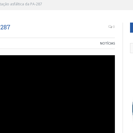
ação asfáltica da PA-287
-287
0
NOTÍCIAS