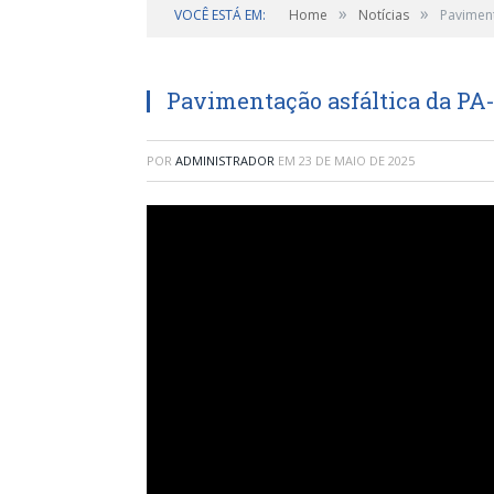
»
»
VOCÊ ESTÁ EM:
Home
Notícias
Paviment
Pavimentação asfáltica da PA
POR
ADMINISTRADOR
EM
23 DE MAIO DE 2025