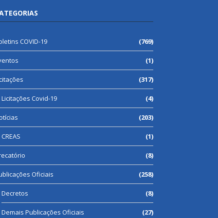
ATEGORIAS
oletins COVID-19
(769)
ventos
(1)
icitações
(317)
Licitações Covid-19
(4)
otícias
(203)
CREAS
(1)
recatório
(8)
ublicações Oficiais
(258)
Decretos
(8)
Demais Publicações Oficiais
(27)