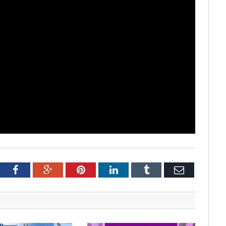
tter
Facebook
Google+
Pinterest
LinkedIn
Tumblr
Email