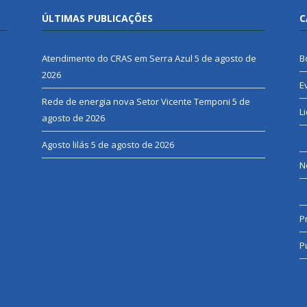
ÚLTIMAS PUBLICAÇÕES
C
Atendimento do CRAS em Serra Azul
5 de agosto de
B
2026
E
Rede de energia nova Setor Vicente Temponi
5 de
L
agosto de 2026
Agosto lilás
5 de agosto de 2026
N
P
P