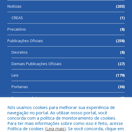
Notícias
(203)
CREAS
(1)
Precatório
(8)
Publicações Oficiais
(258)
Decretos
(8)
Demais Publicações Oficiais
(27)
Leis
(179)
Portarias
(36)
Processos Seletivos
(7)
Nós usamos cookies para melhorar sua experiência de
navegação no portal. Ao utilizar nosso portal, você
concorda com a política de monitoramento de cookies.
Para ter mais informações sobre como isso é feito, acesse
Todos os direitos reservados a Prefeitura Municipal de Cumaru
Política de cookies (
Leia mais
). Se você concorda, clique em
do Norte.