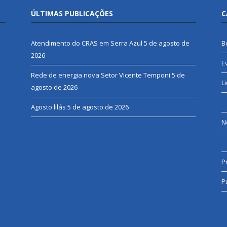
ÚLTIMAS PUBLICAÇÕES
C
Atendimento do CRAS em Serra Azul
5 de agosto de
B
2026
E
Rede de energia nova Setor Vicente Temponi
5 de
L
agosto de 2026
Agosto lilás
5 de agosto de 2026
N
P
P