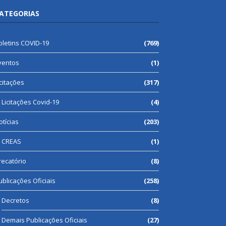
ATEGORIAS
oletins COVID-19
(769)
ventos
(1)
icitações
(317)
Licitações Covid-19
(4)
otícias
(203)
CREAS
(1)
recatório
(8)
ublicações Oficiais
(258)
Decretos
(8)
Demais Publicações Oficiais
(27)