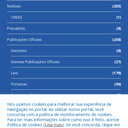
Notícias
(203)
CREAS
(1)
Precatório
(8)
Publicações Oficiais
(258)
Decretos
(8)
Demais Publicações Oficiais
(27)
Leis
(179)
Portarias
(36)
Processos Seletivos
(7)
Nós usamos cookies para melhorar sua experiência de
navegação no portal. Ao utilizar nosso portal, você
concorda com a política de monitoramento de cookies.
Para ter mais informações sobre como isso é feito, acesse
Todos os direitos reservados a Prefeitura Municipal de Cumaru
Política de cookies (
Leia mais
). Se você concorda, clique em
do Norte.