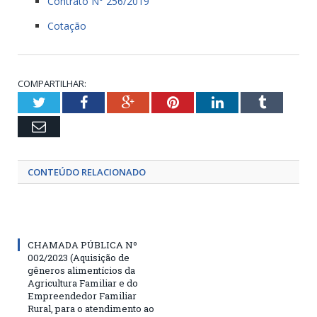
Contrato N° 256/2019
Cotação
COMPARTILHAR:
Twitter
Facebook
Google+
Pinterest
LinkedIn
Tumblr
Email
CONTEÚDO RELACIONADO
CHAMADA PÚBLICA Nº
002/2023 (Aquisição de
gêneros alimentícios da
Agricultura Familiar e do
Empreendedor Familiar
Rural, para o atendimento ao