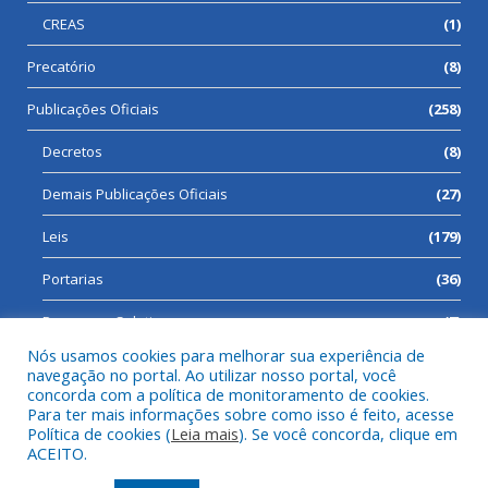
CREAS
(1)
Precatório
(8)
Publicações Oficiais
(258)
Decretos
(8)
Demais Publicações Oficiais
(27)
Leis
(179)
Portarias
(36)
Processos Seletivos
(7)
Nós usamos cookies para melhorar sua experiência de
navegação no portal. Ao utilizar nosso portal, você
concorda com a política de monitoramento de cookies.
Para ter mais informações sobre como isso é feito, acesse
Todos os direitos reservados a Prefeitura Municipal de Cumaru
Política de cookies (
Leia mais
). Se você concorda, clique em
do Norte.
ACEITO.