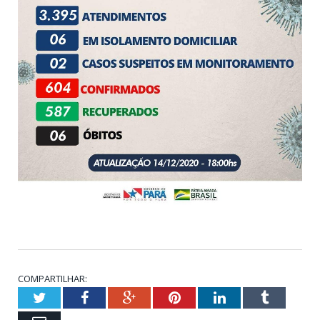
COMPARTILHAR:
Twitter
Facebook
Google+
Pinterest
LinkedIn
Tumblr