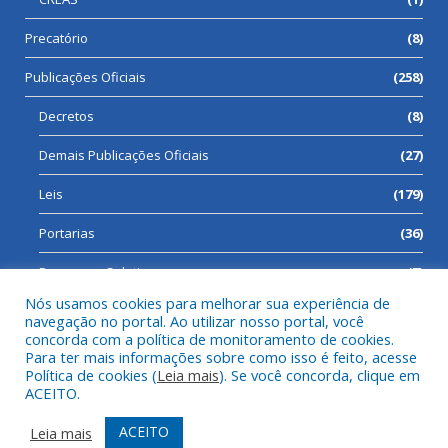
Precatório
(8)
Publicações Oficiais
(258)
Decretos
(8)
Demais Publicações Oficiais
(27)
Leis
(179)
Portarias
(36)
Processos Seletivos
(7)
Nós usamos cookies para melhorar sua experiência de
navegação no portal. Ao utilizar nosso portal, você
concorda com a política de monitoramento de cookies.
Para ter mais informações sobre como isso é feito, acesse
Todos os direitos reservados a Prefeitura Municipal de Cumaru
Política de cookies (
Leia mais
). Se você concorda, clique em
do Norte.
ACEITO.
Mapa do Site
Acessar Área Administrativa
ACEITO
Leia mais